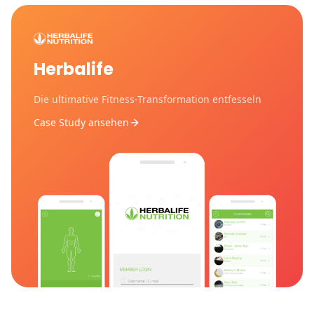
Herbalife
Die ultimative Fitness-Transformation entfesseln
Case Study ansehen