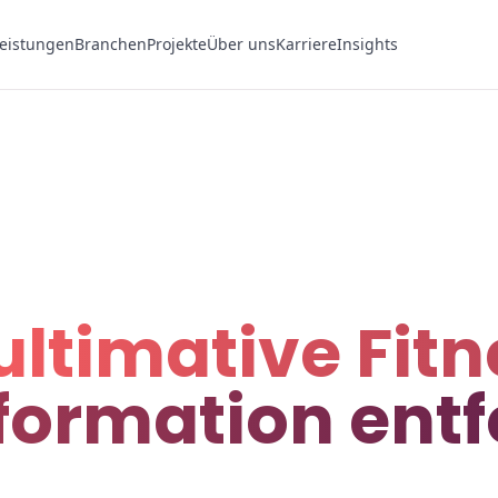
eistungen
Branchen
Projekte
Über uns
Karriere
Insights
ultimative Fit
formation entf