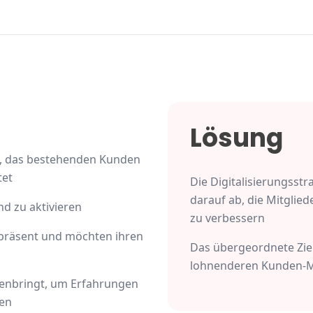
Lösung
s, das bestehenden Kunden
tet
Die Digitalisierungsstr
darauf ab, die Mitglie
d zu aktivieren
zu verbessern
p präsent und möchten ihren
Das übergeordnete Ziel
lohnenderen Kunden-M
menbringt, um Erfahrungen
zen