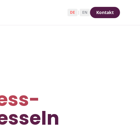
Kontakt
DE
|
EN
ness-
esseln