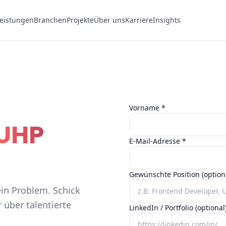
eistungen
Branchen
Projekte
Über uns
Karriere
Insights
Vorname
*
UHP
E-Mail-Adresse
*
Gewünschte Position (option
in Problem. Schick
über talentierte
LinkedIn / Portfolio (optional